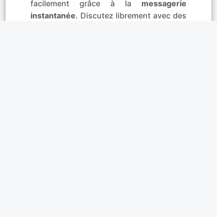
facilement grâce à la
messagerie
instantanée
. Discutez librement avec des
célibataires et créez des liens
authentiques. De belles rencontres
naissent chaque jour à Saint-Étienne,
Roanne et Montbrison. Si un profil vous
attire à Riorges, Andrézieux ou Unieux,
engagez la conversation avec le tchat
privé.
Affinités