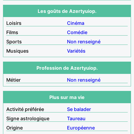
Les goûts de Azertyuiop.
Loisirs
Cinéma
Films
Comédie
Sports
Non renseigné
Musiques
Variétés
Profession de Azertyuiop.
Métier
Non renseigné
Plus sur ma vie
Activité préférée
Se balader
Signe astrologique
Taureau
Origine
Européenne