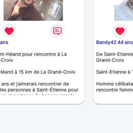
 ans
Bandy42 44 ans
nt-Héand pour rencontre à La
De Saint-Etienn
-Croix
Grand-Croix
Héand à 15 km de La Grand-Croix
Saint-Etienne à
6 ans et j’aimerais rencontrer de
Homme célibatai
les personnes à Saint-Étienne pour
rencontre femm
er et partager de bons moments.
Bonjour je suis 
respectueux aud
sincères et expre
câlins et à les 
amour bisous à+