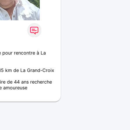
e pour rencontre à La
 15 km de La Grand-Croix
re de 44 ans recherche
e amoureuse
dinamique entreprenant
acieuse attentionné
ssif et j' aime surtout les
partager avec humour et
 à bientôt