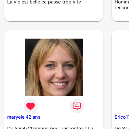
La vie est belle ca passe trop vite
Homme
renco
je sui
et se 
maryele 42 ans
Erico1
De Saint-Chamond pour rencontre à La
De Sa