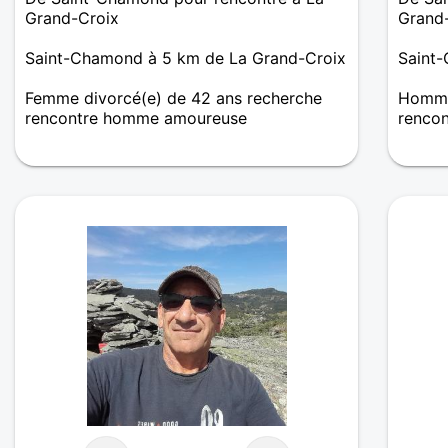
Grand-Croix
Grand
Saint-Chamond à 5 km de La Grand-Croix
Saint
Femme divorcé(e) de 42 ans recherche
Homme 
rencontre homme amoureuse
renco
Je suis une femme joviale, respectueuse,
Séparé
compréhensive, honnête. J'aime la lecture,
avance
la musique, la plage, les randonnées en
.enfin
amoureux etc.