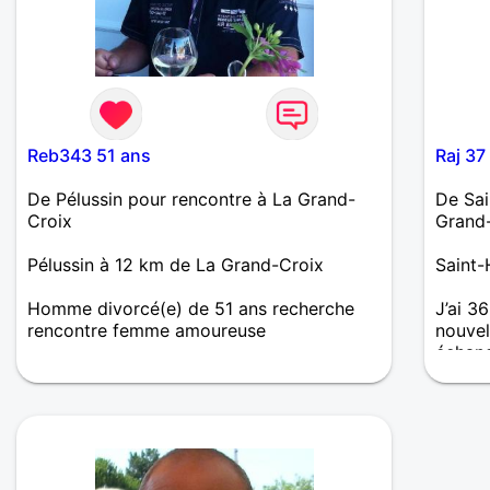
Reb343 51 ans
Raj 37
De Pélussin pour rencontre à La Grand-
De Sai
Croix
Grand
Pélussin à 12 km de La Grand-Croix
Saint-
Homme divorcé(e) de 51 ans recherche
J’ai 3
rencontre femme amoureuse
nouvel
échang
Je suis ici pour rencontrer une femme
avec qui je peux être moi à 100%, sans
filtre et sans pression. Je ne cherche pas
quelqu’un de parfait. Je cherche quelqu’un
de vrai. Il me semble que c’est plus rare.
J’ai une bonne vie, des gens qui comptent,