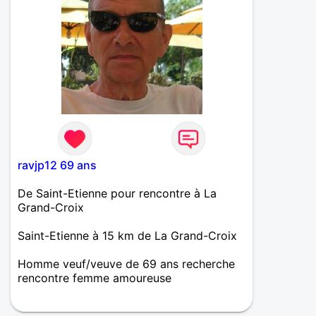
et juste envie de la partager avec
quelqu’un qui a les mêmes envies.
ravjp12 69 ans
De Saint-Etienne pour rencontre à La
Grand-Croix
Saint-Etienne à 15 km de La Grand-Croix
Homme veuf/veuve de 69 ans recherche
rencontre femme amoureuse
Veuf , calme, réfléchie , attentionné ,