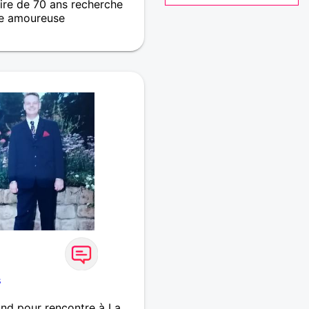
re de 70 ans recherche
e amoureuse
naitre se rencontrer
ste, l'avenir nous le dira.
ement relation sérieuse
ra faire vibrer mon Coeur.
s
nd pour rencontre à La