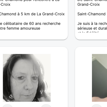
-Croix
Grand-Croix
-Chamond à 5 km de La Grand-Croix
Saint-Chamond 
célibataire de 60 ans recherche
Je suis à la rec
ntre femme amoureuse
sérieuse et dura
et la fidélité
 je recherche une femme qui veux
r à deux , qui sais se qu'elle veut
 être heureux