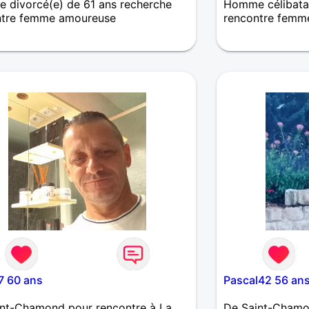
 divorcé(e) de 61 ans recherche
Homme célibatai
ntre femme amoureuse
rencontre femm
s plus tôt cool je c'es ce que je veux
Dialoguer se con
que je ne veux pas et vous ?
partager et le re
Recherche uniqu
de celle qui sau
7 60 ans
Pascal42 56 an
int-Chamond pour rencontre à La
De Saint-Chamo