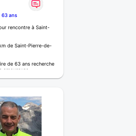
I 63 ans
ur rencontre à Saint-
km de Saint-Pierre-de-
re de 63 ans recherche
e amoureuse
! Un sourire,une photo,un
règlement, si vous vous
e croire qu'un "alfa" de
.réaliste), puisse
tre profil....Ravi de faire
ce! Bien à vous!