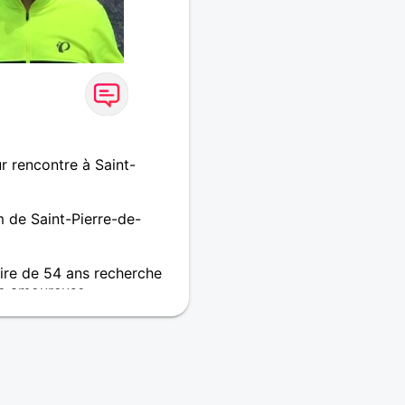
 rencontre à Saint-
 de Saint-Pierre-de-
re de 54 ans recherche
e amoureuse
ue non iscriverti, se fane
 avec le temps, la beauté
e à jamais, Pa a beau nez