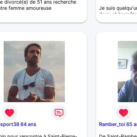
 divorcé(e) de 51 ans recherche
ntre femme amoureuse
Je suis quelqu'u
doux et honnête 
s ici pour rencontrer une femme
fidèle. J'ai 45 an
ui je peux être moi à 100%, sans
 et sans pression. Je ne cherche pas
’un de parfait. Je cherche quelqu’un
i. Il me semble que c’est plus rare.
ne bonne vie, des gens qui comptent,
te envie de la partager avec
’un qui a les mêmes envies.
esport38 64 ans
Ramber_toi 65 a
in pour rencontre à Saint-Pierre-
De Saint-Ramber