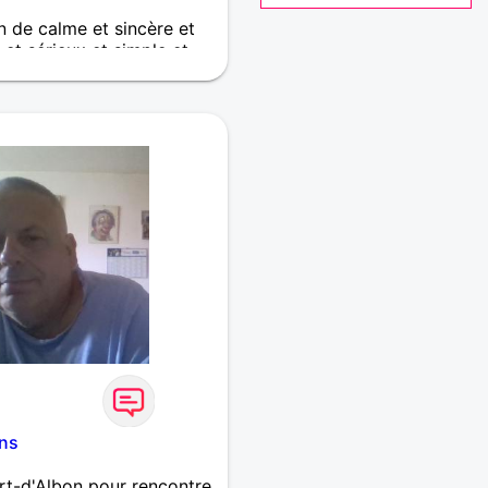
n de calme et sincère et
et sérieux et simple et
s.
ns
t-d'Albon pour rencontre