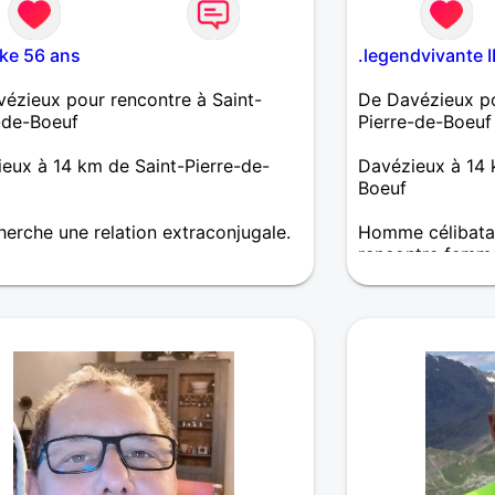
ke 56 ans
.legendvivante I
ézieux pour rencontre à Saint-
De Davézieux po
-de-Boeuf
Pierre-de-Boeuf
eux à 14 km de Saint-Pierre-de-
Davézieux à 14 
Boeuf
herche une relation extraconjugale.
Homme célibatai
rencontre femm
Madame, bonjour
CV conforme au 
sentez capable d
couleur ((soyons
correspondre à vo
votre connaissan