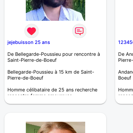
jejebuisson 25 ans
12345
De Bellegarde-Poussieu pour rencontre à
De And
Saint-Pierre-de-Boeuf
Pierre
Bellegarde-Poussieu à 15 km de Saint-
Andanc
Pierre-de-Boeuf
Boeuf
Homme célibataire de 25 ans recherche
Homme
rencontre femme amoureuse
renco
Bon vivant
bonjou
person
aime l