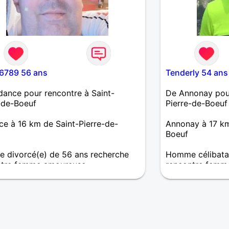
6789 56 ans
Tenderly 54 ans
ance pour rencontre à Saint-
De Annonay pour
-de-Boeuf
Pierre-de-Boeuf
e à 16 km de Saint-Pierre-de-
Annonay à 17 km
Boeuf
 divorcé(e) de 56 ans recherche
Homme célibatai
ntre femme amoureuse
rencontre femm
r .ici pour rencontrer une belle
La beauté physiq
ne .je suis une personne simple qui
comme une fleur
es bonnes chose
du coeur demeur