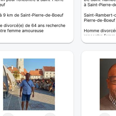
euf
à Saint-Pierre-
à 9 km de Saint-Pierre-de-Boeuf
Saint-Rambert-d
Pierre-de-Boeuf
 divorcé(e) de 64 ans recherche
ntre femme amoureuse
Homme divorcé(
rencontre femm
ouveau dans la région, je viens ici
e faire des amis, et trouver l'amour
Sur ce site pour
ible.
solitude... .....
vivre