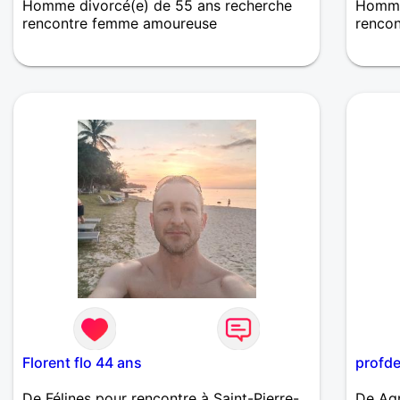
Homme divorcé(e) de 55 ans recherche
Homme
rencontre femme amoureuse
renco
Je suis Respectueux , positif, attentionné,
Je sui
sportif ,soucieux de son bien être et par
avec q
conséquent, je recherche simplement une
filtre
femme qui partage les mêmes valeurs… je
quelqu
suis divorcé. Je fonctionne beaucoup au
de vra
feeling et je suis particulièrement attentif
J’ai u
et sensible au langage corporel (sourire,
et jus
jeux de regards etc ..)😉 PS : Je suis plus
quelqu
à l’aise dans le réel plutôt que dans le
virtuel.
Florent flo 44 ans
profd
De Félines pour rencontre à Saint-Pierre-
De Agn