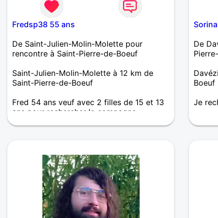
Fredsp38 55 ans
Sorina
De Saint-Julien-Molin-Molette pour
De Dav
rencontre à Saint-Pierre-de-Boeuf
Pierre
Saint-Julien-Molin-Molette à 12 km de
Davézi
Saint-Pierre-de-Boeuf
Boeuf
Fred 54 ans veuf avec 2 filles de 15 et 13
Je rec
ans pour rechercher la compagne
complice aimante relations de couple et
familiale. Je suis simple naturel sociable
respectueux franc attentionné ouvert
d'esprit responsable et de l'humour. Se
rencontrer pour se découvrir se dévoiler
se désirer main dans la main l'un pour
l'autre