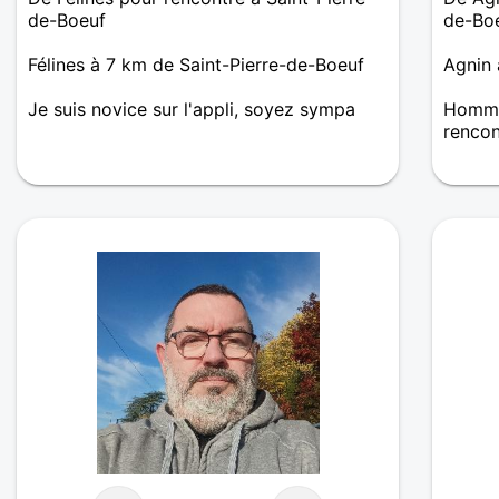
de-Boeuf
de-Bo
Félines à 7 km de Saint-Pierre-de-Boeuf
Agnin 
Je suis novice sur l'appli, soyez sympa
Homme
renco
Tout n
pour m
si poss