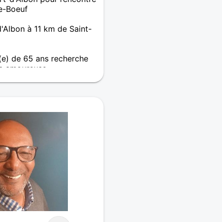
de-Boeuf
'Albon à 11 km de Saint-
e) de 65 ans recherche
e amoureuse
 échanger .....rompre la
envisager une autre façon de