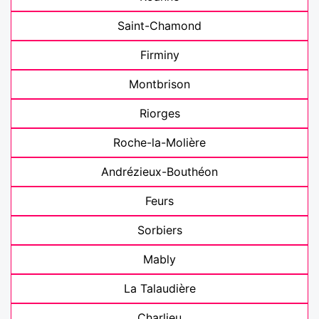
Saint-Chamond
Firminy
Montbrison
Riorges
Roche-la-Molière
Andrézieux-Bouthéon
Feurs
Sorbiers
Mably
La Talaudière
Charlieu