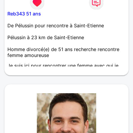
Reb343 51 ans
De Pélussin pour rencontre à Saint-Etienne
Pélussin à 23 km de Saint-Etienne
Homme divorcé(e) de 51 ans recherche rencontre
femme amoureuse
Je suis ici pour rencontrer une femme avec qui je
peux être moi à 100%, sans filtre et sans pression.
Je ne cherche pas quelqu’un de parfait. Je cherche
quelqu’un de vrai. Il me semble que c’est plus rare.
J’ai une bonne vie, des gens qui comptent, et juste
envie de la partager avec quelqu’un qui a les mêmes
envies.