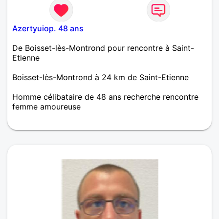
Azertyuiop. 48 ans
De Boisset-lès-Montrond pour rencontre à Saint-
Etienne
Boisset-lès-Montrond à 24 km de Saint-Etienne
Homme célibataire de 48 ans recherche rencontre
femme amoureuse
Jeune homme de 44ans aimant les sorties,les
loisirs,discuter de tout,aimant les enfants en bas
âges,repas en famille.