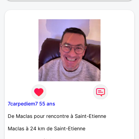
7carpediem7 55 ans
De Maclas pour rencontre à Saint-Etienne
Maclas à 24 km de Saint-Etienne