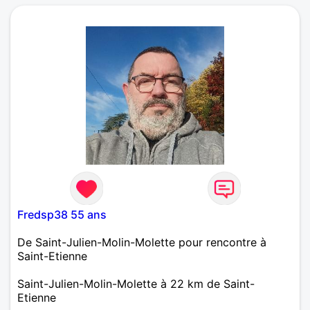
Fredsp38 55 ans
De Saint-Julien-Molin-Molette pour rencontre à
Saint-Etienne
Saint-Julien-Molin-Molette à 22 km de Saint-
Etienne