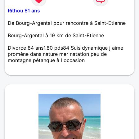
Rithou 81 ans
De Bourg-Argental pour rencontre à Saint-Etienne
Bourg-Argental à 19 km de Saint-Etienne
Divorce 84 ans1.80 pds84 Suis dynamique j aime
promène dans nature mer natation peu de
montagne pétanque à l occasion