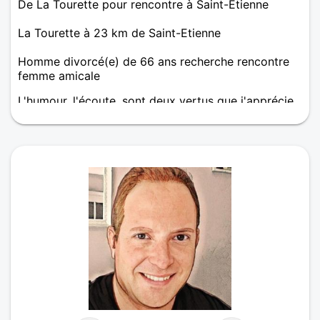
De La Tourette pour rencontre à Saint-Etienne
La Tourette à 23 km de Saint-Etienne
Homme divorcé(e) de 66 ans recherche rencontre
femme amicale
L'humour, l'écoute, sont deux vertus que j'apprécie.
Vivre, et non subir, c'est très bien pour partager des
moments dans cette complicité tant recherchée.