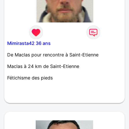
Mimirasta42 36 ans
De Maclas pour rencontre à Saint-Etienne
Maclas à 24 km de Saint-Etienne
Fétichisme des pieds