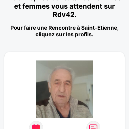
et femmes vous attendent sur
Rdv42.
Pour faire une Rencontre à Saint-Etienne,
cliquez sur les profils.