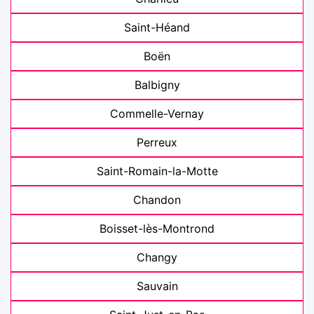
Saint-Héand
Boën
Balbigny
Commelle-Vernay
Perreux
Saint-Romain-la-Motte
Chandon
Boisset-lès-Montrond
Changy
Sauvain