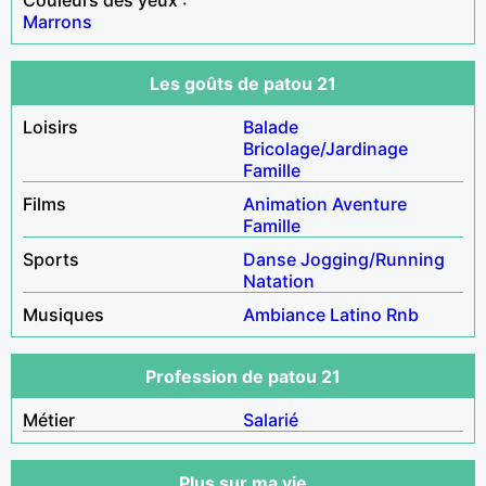
Marrons
Les goûts de patou 21
Loisirs
Balade
Bricolage/Jardinage
Famille
Films
Animation
Aventure
Famille
Sports
Danse
Jogging/Running
Natation
Musiques
Ambiance
Latino
Rnb
Profession de patou 21
Métier
Salarié
Plus sur ma vie