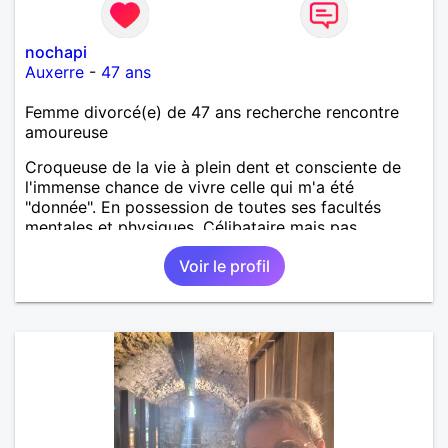
nochapi
Auxerre
-
47 ans
Femme divorcé(e) de 47 ans recherche rencontre
amoureuse
Croqueuse de la vie à plein dent et consciente de
l'immense chance de vivre celle qui m'a été
"donnée". En possession de toutes ses facultés
mentales et physiques. Célibataire mais pas
solitaire, je mène une vie bien remplie. Je ne suis
Voir le profil
pas sur ce site par dépit, ni en tant que
représentatrice de la Femme Divorcée Mal dans sa
peau. A bientôt.