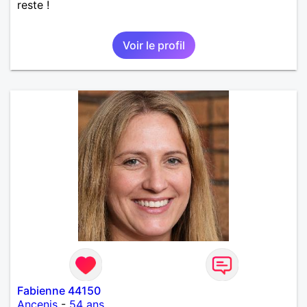
reste !
Voir le profil
Fabienne 44150
Ancenis
-
54 ans