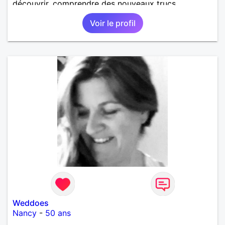
découvrir, comprendre des nouveaux trucs
techniques et sur la vie des êtres vivants. J aime
Voir le profil
danser, faire la fête. Je ne bois pratiquement pas d
alcool, je fume rarement, je ris souvent. Je cherche
un vrai amoureux pour continuer à profiter de la vie
mais à deux. Je peux tout faire toute seule, mais j
en ai marre je veux partagé et rigoler
Weddoes
Nancy
-
50 ans