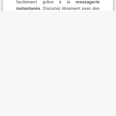
facilement grâce à la
messagerie
instantanée
. Discutez librement avec des
célibataires et créez des liens
authentiques. De belles rencontres
naissent chaque jour à Saint-Étienne,
Roanne et Montbrison. Si un profil vous
attire à Riorges, Andrézieux ou Unieux,
engagez la conversation avec le tchat
privé.
Affinités