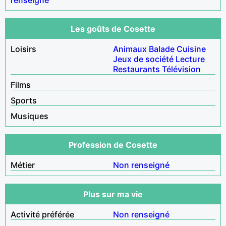
Les goûts de Cosette
Loisirs
Animaux
Balade
Cuisine
Jeux de société
Lecture
Restaurants
Télévision
Films
Sports
Musiques
Profession de Cosette
Métier
Non renseigné
Plus sur ma vie
Activité préférée
Non renseigné