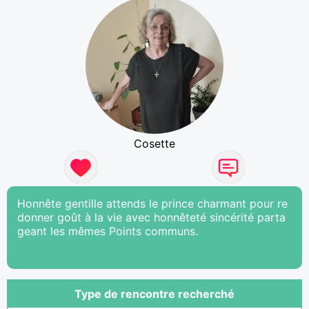
Cosette
Honnête gentille attends le prince charmant pour re
donner goût à la vie avec honnêteté sincérité parta
geant les mêmes Points communs.
Type de rencontre recherché