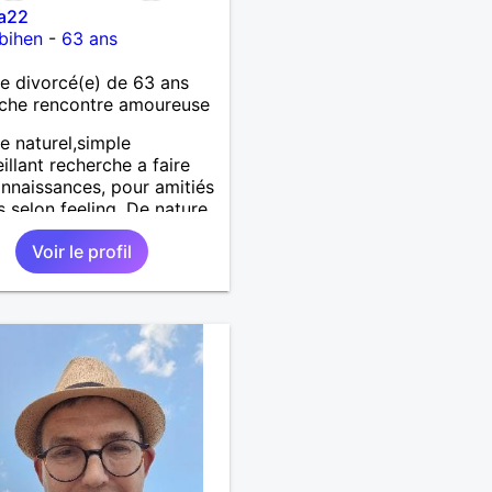
na22
bihen
-
63 ans
 divorcé(e) de 63 ans
che rencontre amoureuse
 naturel,simple
eillant recherche a faire
nnaissances, pour amitiés
s selon feeling. De nature
line et très tactile ,je suis
Voir le profil
et sincère.,et très
tueux ! Je ne supporte
 mensonge.Rien ne vaut
aie rencontre,pour
er en toute simplicité,j'ai
 à prolonger des
es virtuels Je suis plutôt
 par des femmes ayant la
ntaine ,belles dans leurs
et dans leurs corps.
nes naturellement ,sans