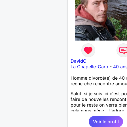
DavidC
La Chapelle-Caro
-
40 an
Homme divorcé(e) de 40 
recherche rencontre amo
Salut, si je suis ici c'est p
faire de nouvelles rencont
pour le reste on verra bie
cela nous mène . J'adore
découvrir de nouvelles ch
Voir le profil
alors si vous voulez m'init