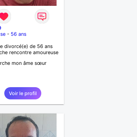
9
use
-
56 ans
 divorcé(e) de 56 ans
che rencontre amoureuse
erche mon âme sœur
Voir le profil