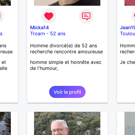
Micka14
Jean1
s
Troarn
-
52 ans
Toulo
ans
Homme divorcé(e) de 52 ans
Homme
ureuse
recherche rencontre amoureuse
recher
 et
homme simple et honnête avec
Je ch
elle
de l'humour,
Voir le profil