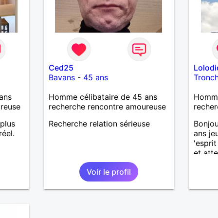
fards 
Mesda
Ced25
Lolod
Bavans
-
45 ans
Tronc
ans
Homme célibataire de 45 ans
Homme
ureuse
recherche rencontre amoureuse
recher
 plus
Recherche relation sérieuse
Bonjou
éel.
ans je
'esprit
et att
de la 
Voir le profil
beauco
femme 
ma vie 
fin de 
contra