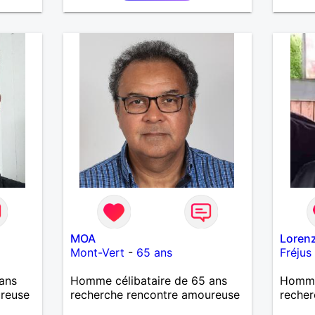
is
MOA
Loren
Mont-Vert
-
65 ans
Fréjus
ans
Homme célibataire de 65 ans
Homme
ureuse
recherche rencontre amoureuse
recher