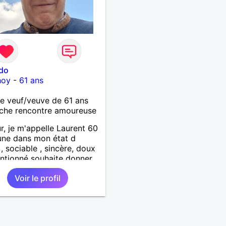
,ni excès A vous de jouer
mes 😉
ido
hoy
-
61 ans
 veuf/veuve de 61 ans
che rencontre amoureuse
r, je m'appelle Laurent 60
une dans mon état d
 , sociable , sincère, doux
entionné souhaite donner
tendresse , de l'amour et
Voir le profil
up de bonheur a la
qui souhaitera partager
. Bientôt en retraite a la
l 'année et libre de toute
inte. Digne de confiance à