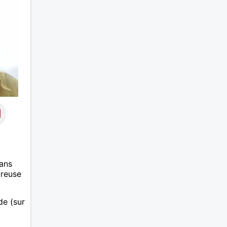
la fem
accord
Pour l
découv
ans
ureuse
ide (sur