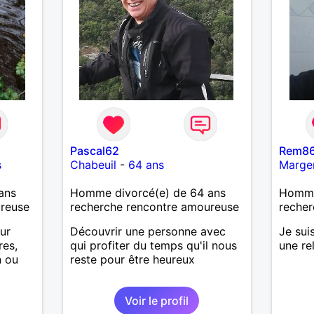
Pascal62
Rem8
s
Chabeuil
-
64 ans
Marge
ans
Homme divorcé(e) de 64 ans
Homme 
ureuse
recherche rencontre amoureuse
recher
our
Découvrir une personne avec
Je sui
res,
qui profiter du temps qu'il nous
une re
n ou
reste pour être heureux
oses ,
Voir le profil
ier à