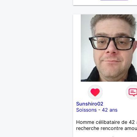
l'une de vos activités je su
partant.
Sunshiro02
Soissons
-
42 ans
Homme célibataire de 42 
recherche rencontre amo