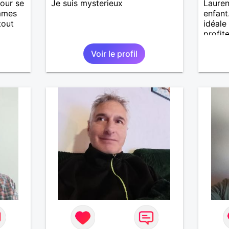
mour se
Je suis mysterieux
Lauren
emmes
enfant
tout
idéale
profit
Etant
de co
Voir le profil
nuer
e je
seté
 ne