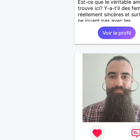
Est-ce que le véritable a
trouve ici? Y-a-t'il des f
réellement sincères et sur
ne jouant pas avec les
sentiments des hommes? 
Voir le profil
un homme protecteur et
bienveillant, je veux conti
d'y croire et pouvoir enfin
former la petite famille qu
désir temps. Faux profil,
profiteuse et autres joyeu
passer votre chemin, vous
m'intéressez pas du tout!