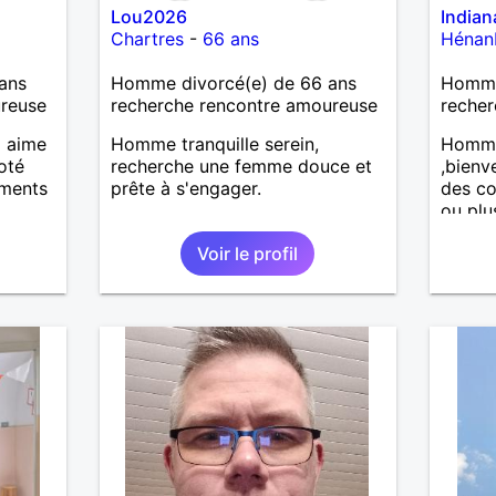
Lou2026
India
Chartres
-
66 ans
Hénan
ans
Homme divorcé(e) de 66 ans
Homme
ureuse
recherche rencontre amoureuse
recher
i aime
Homme tranquille serein,
Homme
coté
recherche une femme douce et
,bienv
oments
prête à s'engager.
des co
ou plu
très câ
Voir le profil
fidèle 
respec
pas le
une vr
échang
du mal
échang
attiré
cinqua
têtes 
Fémini