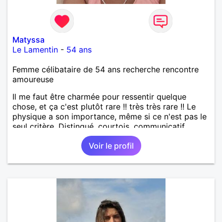
Matyssa
Le Lamentin
-
54 ans
Femme célibataire de 54 ans recherche rencontre
amoureuse
Il me faut être charmée pour ressentir quelque
chose, et ça c'est plutôt rare !! très très rare !! Le
physique a son importance, même si ce n'est pas le
seul critère. Distingué, courtois, communicatif,
drôle, intelligent... Les bwabwas de services
Voir le profil
m'insupportent !!! Je recherche des contacts
résidant sur l'île ... les échanges à distance ne sont
pas dans mes prérogatives