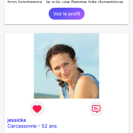
trop longtemps. Je suis une femme très dynamique,
droite, franche, généreuse, très sensible, câline,
Voir le profil
j'adore les diners en amoureux avec musique, le
cinéma, les promenades, la mer, la plage, et les
jolies choses en général.
jessicka
Carcassonne
-
52 ans