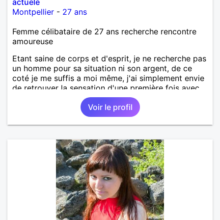
actuele
Montpellier
-
27 ans
Femme célibataire de 27 ans recherche rencontre
amoureuse
Etant saine de corps et d'esprit, je ne recherche pas
un homme pour sa situation ni son argent, de ce
coté je me suffis a moi même, j'ai simplement envie
de retrouver la sensation d'une première fois avec
quelque chose d'unique, un petit message le matin
Voir le profil
avant de partir travailler. Je pense pouvoir rendre
un homme heureux, je suis libre, je ne suis pas
pantouflarde, je n'aime pas rester les 2 pieds dans
la même chaussure...