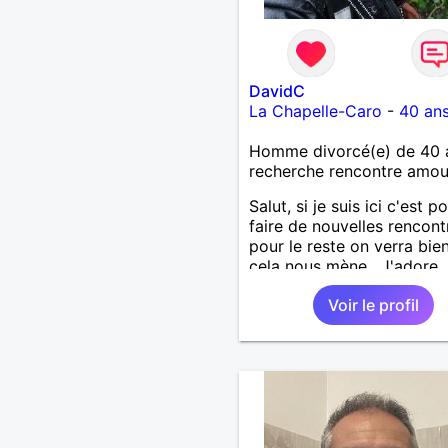
DavidC
La Chapelle-Caro
-
40 an
Homme divorcé(e) de 40 
recherche rencontre amo
Salut, si je suis ici c'est p
faire de nouvelles rencont
pour le reste on verra bie
cela nous mène . J'adore
découvrir de nouvelles ch
Voir le profil
alors si vous voulez m'init
l'une de vos activités je su
partant.