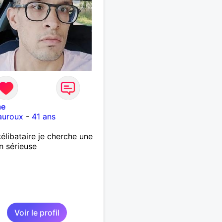
me
auroux
-
41 ans
élibataire je cherche une
on sérieuse
Voir le profil