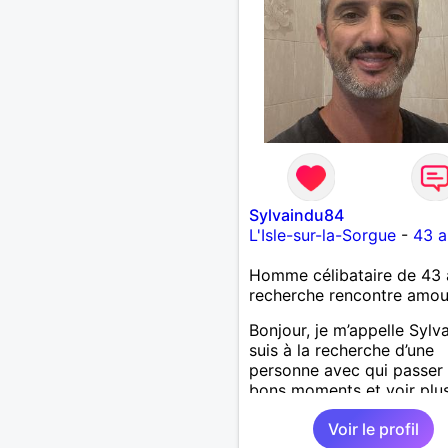
Sylvaindu84
L'Isle-sur-la-Sorgue
-
43 a
Homme célibataire de 43 
recherche rencontre amo
Bonjour, je m’appelle Sylva
suis à la recherche d’une
personne avec qui passer
bons moments et voir plus
nous nous correspondons
Voir le profil
J’aime la nature, les voya