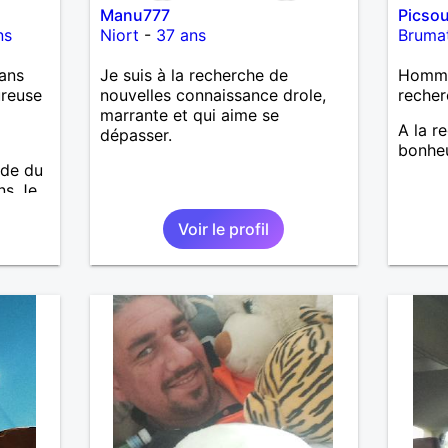
Manu777
Picso
ns
Niort
-
37 ans
Bruma
ans
Je suis à la recherche de
Homme 
ureuse
nouvelles connaissance drole,
recher
marrante et qui aime se
A la r
dépasser.
bonheu
nde du
ns Je
es en
Voir le profil
uveau
ir,
aimer
ain,
de