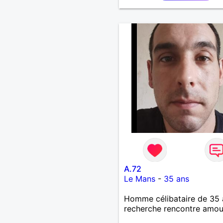
aussi faire la fête de tem
temps ;-)Je suis papa d’un
garçon de 7 ans dont je
m’occupe en garde alterné
J’aime à peu près tous les
de musique. (Oui je suis p
fan de Jul). Je fais du spo
pour garder la forme et pl
agréable à regarder. (Enfin
pense en tout cas 😂)
A.72
Le Mans
-
35 ans
Homme célibataire de 35 
recherche rencontre amo