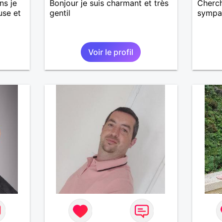
ns je
Bonjour je suis charmant et très
Cherch
use et
gentil
sympa
Voir le profil