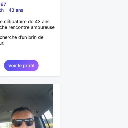
u67
th
-
43 ans
célibataire de 43 ans
che rencontre amoureuse
echerche d’un brin de
r.
Voir le profil