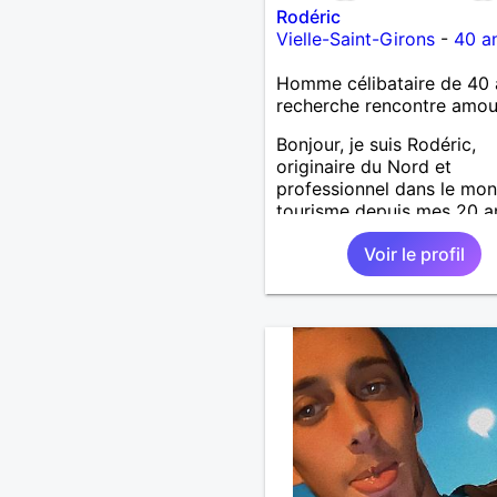
Rodéric
Vielle-Saint-Girons
-
40 a
Homme célibataire de 40 
recherche rencontre amo
Bonjour, je suis Rodéric,
originaire du Nord et
professionnel dans le mo
tourisme depuis mes 20 a
suis arrivée dans les land
Voir le profil
début d'année pour un no
job A la recherche d'une
personne avec qui découvr
partager et pourquoi pas 
;) Je suis quelqu'un d'hum
sociable avec une pointe 
taquinerie ;) Au plaisir :)