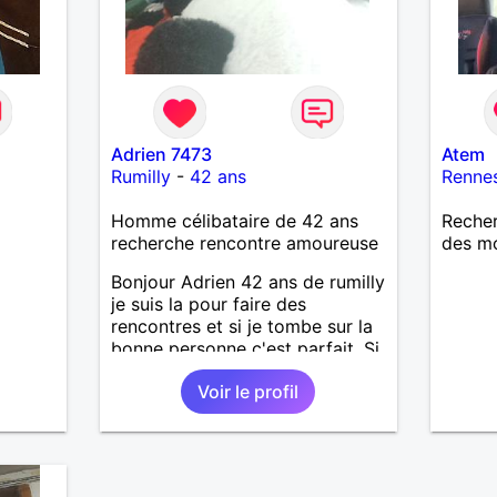
Adrien 7473
Atem
Rumilly
-
42 ans
Renne
Homme célibataire de 42 ans
Reche
recherche rencontre amoureuse
des mo
Bonjour Adrien 42 ans de rumilly
je suis la pour faire des
rencontres et si je tombe sur la
bonne personne c'est parfait. Si
tu est attentionné tactile et
Voir le profil
honnête je te met direct un
8/10.lol