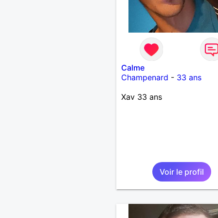
Calme
Champenard
-
33 ans
Xav 33 ans
Voir le profil