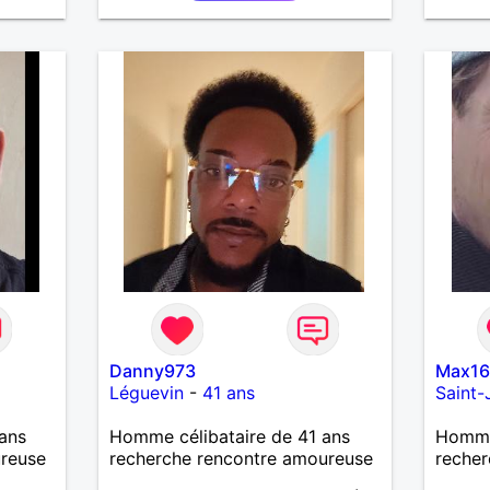
ps en
 petit
e.
 styles
as trop
rt
utôt
 je le
Danny973
Max1
Léguevin
-
41 ans
Saint-
ans
Homme célibataire de 41 ans
Homme 
ureuse
recherche rencontre amoureuse
recher