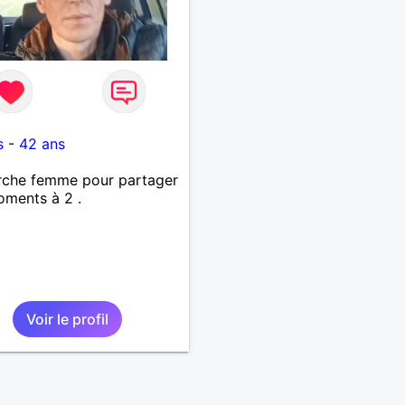
s
-
42 ans
rche femme pour partager
ments à 2 .
Voir le profil