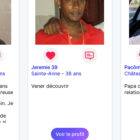
Jeremie 39
Pacô
ns
Sainte-Anne
-
38 ans
Châte
ans
Vener découvrir
Papa c
ureuse
relati
in. Je
 de
 si
.
Voir le profil
ges et