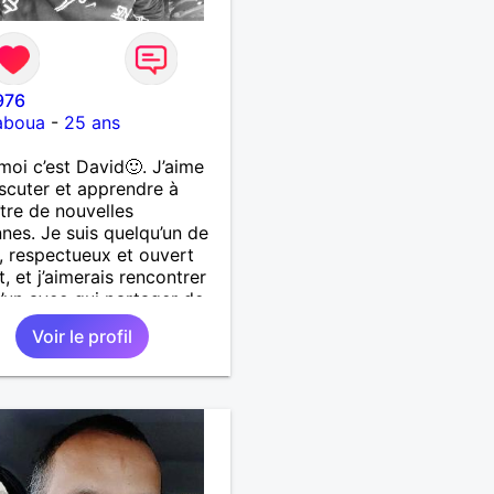
976
aboua
-
25 ans
 moi c’est David🙂. J’aime
discuter et apprendre à
tre de nouvelles
nes. Je suis quelqu’un de
, respectueux et ouvert
t, et j’aimerais rencontrer
’un avec qui partager de
moments et pourquoi pas
Voir le profil
 le feeling est là.