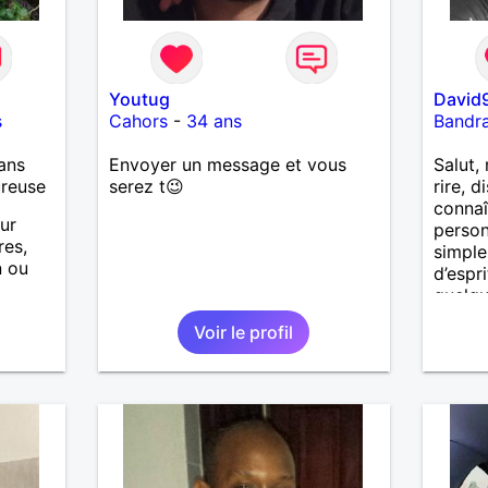
Youtug
David
s
Cahors
-
34 ans
Bandr
ans
Envoyer un message et vous
Salut,
ureuse
serez t😉
rire, 
connaî
our
person
res,
simple
n ou
d’espri
quelqu
oses ,
bons 
Voir le profil
ier à
plus si
is