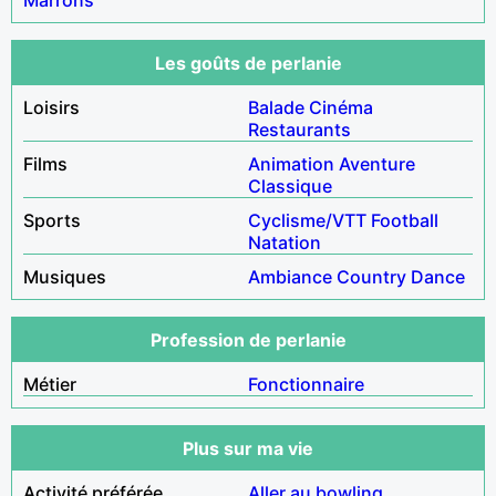
Les goûts de perlanie
Loisirs
Balade
Cinéma
Restaurants
Films
Animation
Aventure
Classique
Sports
Cyclisme/VTT
Football
Natation
Musiques
Ambiance
Country
Dance
Profession de perlanie
Métier
Fonctionnaire
Plus sur ma vie
Activité préférée
Aller au bowling