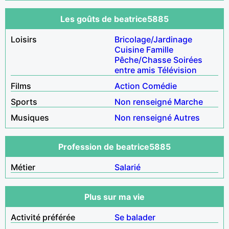
Les goûts de beatrice5885
Loisirs
Bricolage/Jardinage
Cuisine
Famille
Pêche/Chasse
Soirées
entre amis
Télévision
Films
Action
Comédie
Sports
Non renseigné
Marche
Musiques
Non renseigné
Autres
Profession de beatrice5885
Métier
Salarié
Plus sur ma vie
Activité préférée
Se balader