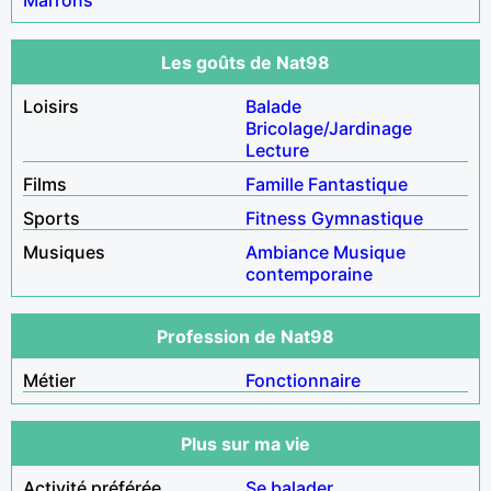
Les goûts de Nat98
Loisirs
Balade
Bricolage/Jardinage
Lecture
Films
Famille
Fantastique
Sports
Fitness
Gymnastique
Musiques
Ambiance
Musique
contemporaine
Profession de Nat98
Métier
Fonctionnaire
Plus sur ma vie
Activité préférée
Se balader