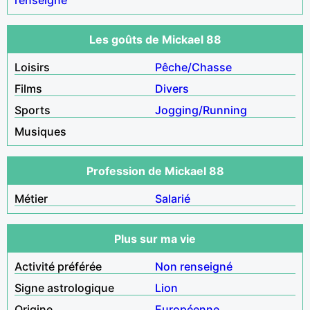
Les goûts de Mickael 88
Loisirs
Pêche/Chasse
Films
Divers
Sports
Jogging/Running
Musiques
Profession de Mickael 88
Métier
Salarié
Plus sur ma vie
Activité préférée
Non renseigné
Signe astrologique
Lion
Origine
Européenne