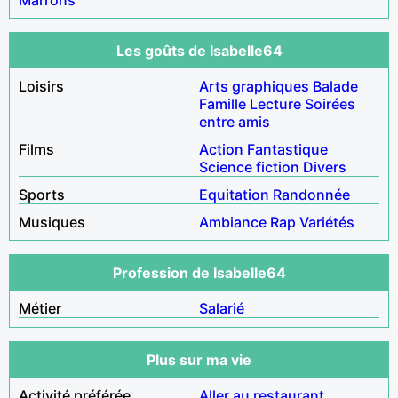
Les goûts de Isabelle64
Loisirs
Arts graphiques
Balade
Famille
Lecture
Soirées
entre amis
Films
Action
Fantastique
Science fiction
Divers
Sports
Equitation
Randonnée
Musiques
Ambiance
Rap
Variétés
Profession de Isabelle64
Métier
Salarié
Plus sur ma vie
Activité préférée
Aller au restaurant