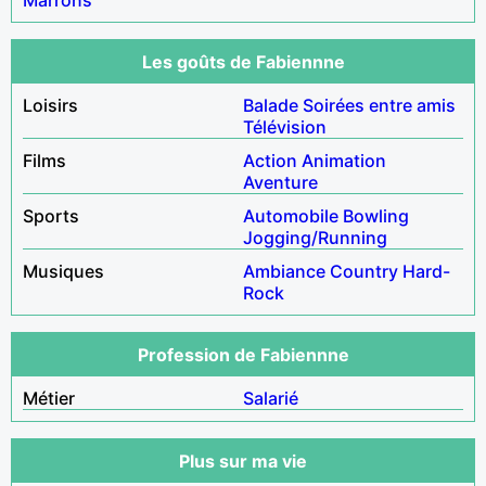
Les goûts de Fabiennne
Loisirs
Balade
Soirées entre amis
Télévision
Films
Action
Animation
Aventure
Sports
Automobile
Bowling
Jogging/Running
Musiques
Ambiance
Country
Hard-
Rock
Profession de Fabiennne
Métier
Salarié
Plus sur ma vie