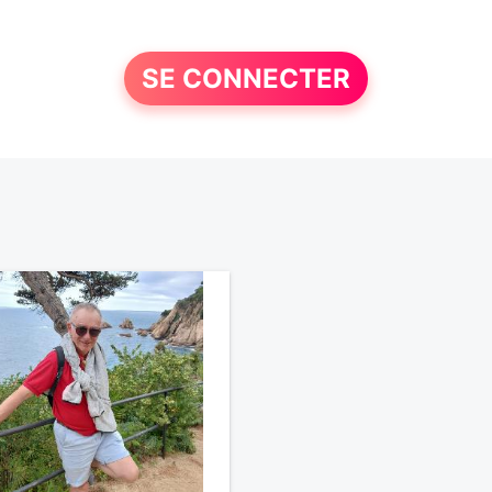
SE CONNECTER