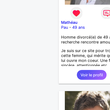
Mathéau
Pau
-
49 ans
Homme divorcé(e) de 49 
recherche rencontre amo
Je suis sur ce site pour tr
cette femme, qui mérite q
lui ouvre mon coeur. Une
sincère, attentionnée etc..
n'ai pas pour habitude de 
Voir le profil
de moi, je préfère plutôt 
l'on parle de moi. Mais un
chose est sûre, je pense
réellement que je suis que
d'intéressant à découvrir.