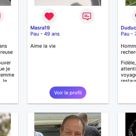
Masra19
Dudu
Pau
-
49 ans
Pau
-
ans
Aime la vie
Homme
ureuse
recher
ouver
Fidèle,
ue je
attent
 femme
voyage
. Je
restau
parler
amour
Voir le profil
que
e
lqu'un