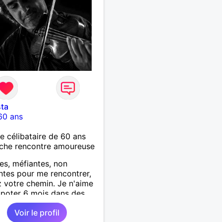
sta
60 ans
célibataire de 60 ans
che rencontre amoureuse
ses, méfiantes, non
ntes pour me rencontrer,
 votre chemin. Je n'aime
poter 6 mois dans des
 de discussion. Ca me
Voir le profil
e. Je constate comme