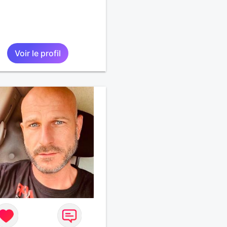
Voir le profil