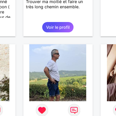
onné
Trouver ma moitié et faire un
apon (
très long chemin ensemble.
ure
eur de
 steup
Voir le profil
 jouer
faire
 plus
e vous