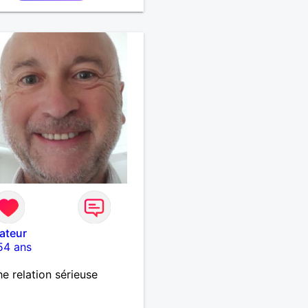
demment que personne ne
 ici. Tu parles d'un site
nge et de rencontre...
ateur
54 ans
e relation sérieuse