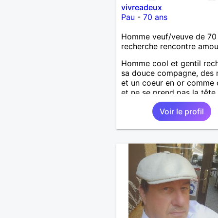
vivreadeux
Pau
-
70 ans
Homme veuf/veuve de 70
recherche rencontre amo
Homme cool et gentil rec
sa douce compagne, des 
et un coeur en or comme 
et ne se prend pas la tête,
de vivre, respectueux enve
Voir le profil
Femmes, optimiste, va de
l'avant...