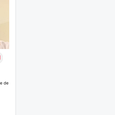
ndu -
imant
lle Ce
out de
 oublié
me
-
érante
te de