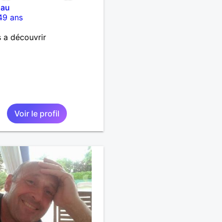
pau
49 ans
s a découvrir
Voir le profil