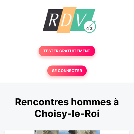
TESTER GRATUITEMENT
SE CONNECTER
Rencontres hommes à
Choisy-le-Roi