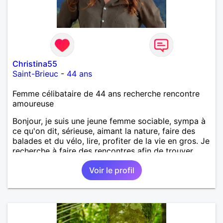
Christina55
Saint-Brieuc
-
44 ans
Femme célibataire de 44 ans recherche rencontre
amoureuse
Bonjour, je suis une jeune femme sociable, sympa à
ce qu'on dit, sérieuse, aimant la nature, faire des
balades et du vélo, lire, profiter de la vie en gros. Je
recherche à faire des rencontres afin de trouver
celui avec qui je pourrais faire un bon bout de
Voir le profil
chemin et construire un bel avenir ensemble.