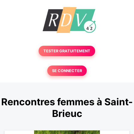
TESTER GRATUITEMENT
SE CONNECTER
Rencontres femmes à Saint-
Brieuc