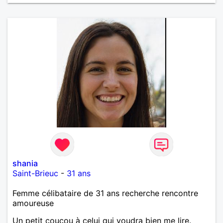
shania
Saint-Brieuc
-
31 ans
Femme célibataire de 31 ans recherche rencontre
amoureuse
Un petit coucou à celui qui voudra bien me lire.