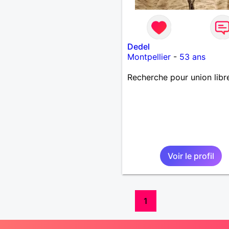
Dedel
Montpellier
-
53 ans
Recherche pour union libr
Voir le profil
1