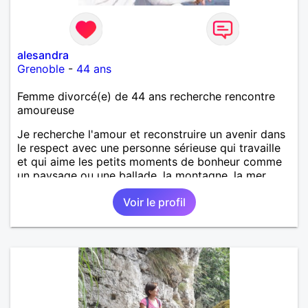
alesandra
Grenoble
-
44 ans
Femme divorcé(e) de 44 ans recherche rencontre
amoureuse
Je recherche l'amour et reconstruire un avenir dans
le respect avec une personne sérieuse qui travaille
et qui aime les petits moments de bonheur comme
un paysage ou une ballade, la montagne, la mer,...
Je suis seule et je n'aime pas vraiment la solitude, je
Voir le profil
ne laisserai pas de message sérieux sans y
répondre.