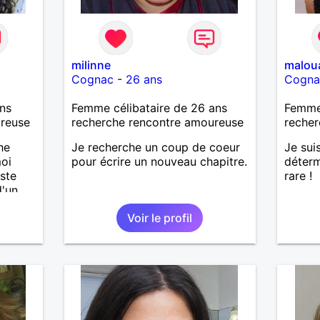
milinne
malou
Cognac
-
26 ans
Cogna
ns
Femme célibataire de 26 ans
Femme
ureuse
recherche rencontre amoureuse
recher
he
Je recherche un coup de coeur
Je sui
oi
pour écrire un nouveau chapitre.
déterm
ste
rare !
d'un
Voir le profil
,
ors
'il te
ir et