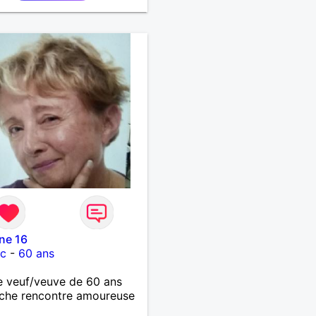
r ami !
ne 16
c
-
60 ans
 veuf/veuve de 60 ans
che rencontre amoureuse