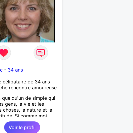
c
-
34 ans
célibataire de 34 ans
che rencontre amoureuse
s quelqu'un de simple qui
s gens, la vie et les
 choses, la nature et la
titude. Si comme moi
tes seul plutôt cool et
Voir le profil
x alors nous pourrions