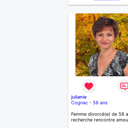
julianie
Cognac
-
58 ans
Femme divorcé(e) de 58 
recherche rencontre amo