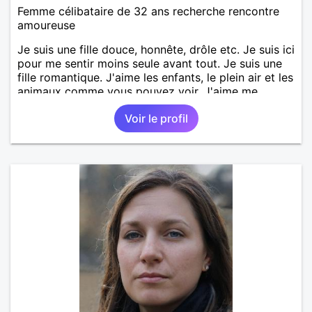
Femme célibataire de 32 ans recherche rencontre
amoureuse
Je suis une fille douce, honnête, drôle etc. Je suis ici
pour me sentir moins seule avant tout. Je suis une
fille romantique. J'aime les enfants, le plein air et les
animaux comme vous pouvez voir. J'aime me
promener dans la nature. J'ai vécu pleins de chose
Voir le profil
dans ma vie. Mon rêve est avoir une maison et
fonder une belle famille. J'aime lire regarder des
films, aller au restaurant, au cinéma, voyager... et
vous ?