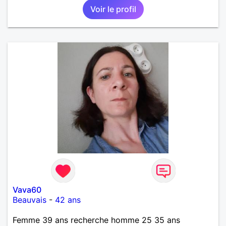
permettra d'oser franchir le pas vers toi plus
Voir le profil
facilement 🫣🙂
Vava60
Beauvais
-
42 ans
Femme 39 ans recherche homme 25 35 ans