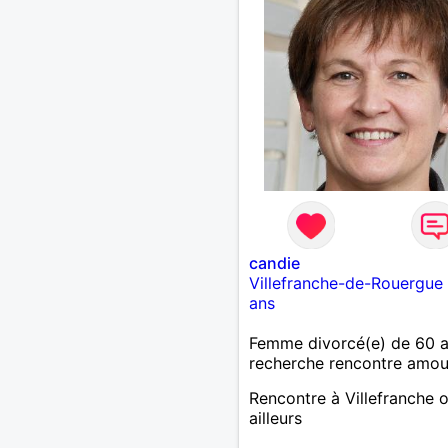
candie
Villefranche-de-Rouergue
ans
Femme divorcé(e) de 60 
recherche rencontre amo
Rencontre à Villefranche 
ailleurs