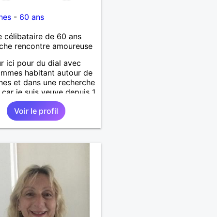
nes
-
60 ans
célibataire de 60 ans
che rencontre amoureuse
r ici pour du dial avec
mmes habitant autour de
es et dans une recherche
 car je suis veuve depuis 1
 ne répondrai pas aux
Voir le profil
, bonne chance à tous.