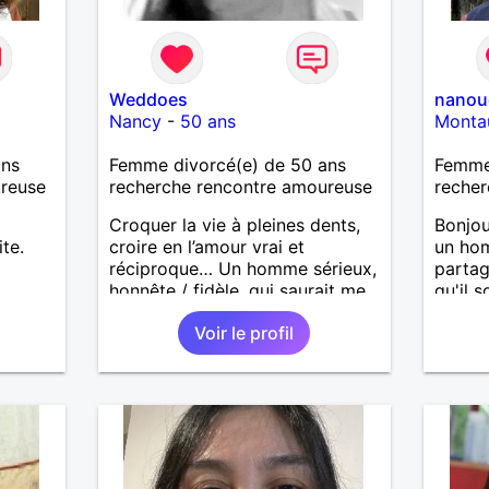
Weddoes
nanou
Nancy
-
50 ans
Monta
ans
Femme divorcé(e) de 50 ans
Femme 
ureuse
recherche rencontre amoureuse
recher
Croquer la vie à pleines dents,
Bonjou
te.
croire en l’amour vrai et
un ho
réciproque… Un homme sérieux,
partag
honnête / fidèle, qui saurait me
qu'il s
faire rire à nouveau, est le bien
ayant 
Voir le profil
venu !
famill