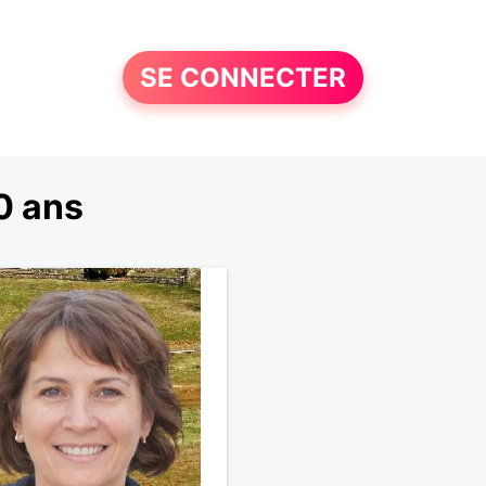
SE CONNECTER
0 ans