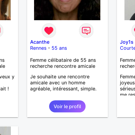
Acanthe
Joy1s
Rennes
-
55 ans
Court
ns
Femme célibataire de 55 ans
Femme
ale
recherche rencontre amicale
recher
veux y
Je souhaite une rencontre
Femme 
amicale avec un homme
joyeus
it !
agréable, intéressant, simple.
sérieu
me res
des dé
Voir le profil
monde 
serein
long t