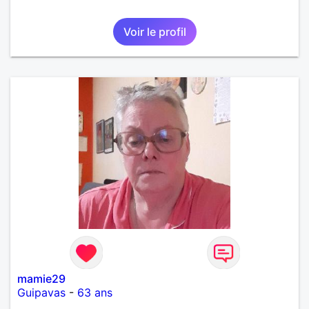
Voir le profil
mamie29
Guipavas
-
63 ans