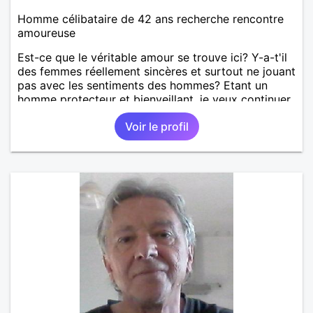
Homme célibataire de 42 ans recherche rencontre
amoureuse
Est-ce que le véritable amour se trouve ici? Y-a-t'il
des femmes réellement sincères et surtout ne jouant
pas avec les sentiments des hommes? Etant un
homme protecteur et bienveillant, je veux continuer
d'y croire et pouvoir enfin former la petite famille
Voir le profil
que je désir temps. Faux profil, profiteuse et autres
joyeuseté passer votre chemin, vous ne
m'intéressez pas du tout!