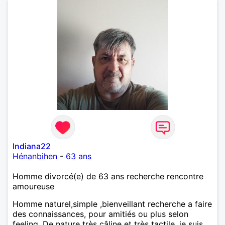
pense en tout cas 😂)
Indiana22
Hénanbihen
-
63 ans
Homme divorcé(e) de 63 ans recherche rencontre
amoureuse
Homme naturel,simple ,bienveillant recherche a faire
des connaissances, pour amitiés ou plus selon
feeling. De nature très câline et très tactile ,je suis