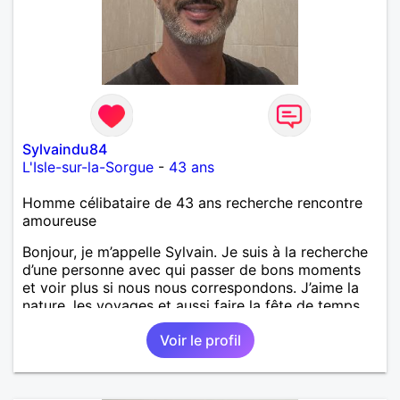
Sylvaindu84
L'Isle-sur-la-Sorgue
-
43 ans
Homme célibataire de 43 ans recherche rencontre
amoureuse
Bonjour, je m’appelle Sylvain. Je suis à la recherche
d’une personne avec qui passer de bons moments
et voir plus si nous nous correspondons. J’aime la
nature, les voyages et aussi faire la fête de temps
en temps ;-)Je suis papa d’un petit garçon de 7 ans
Voir le profil
dont je m’occupe en garde alternée. J’aime à peu
près tous les styles de musique. (Oui je suis pas
trop fan de Jul). Je fais du sport pour garder la
forme et plutôt agréable à regarder. (Enfin je le