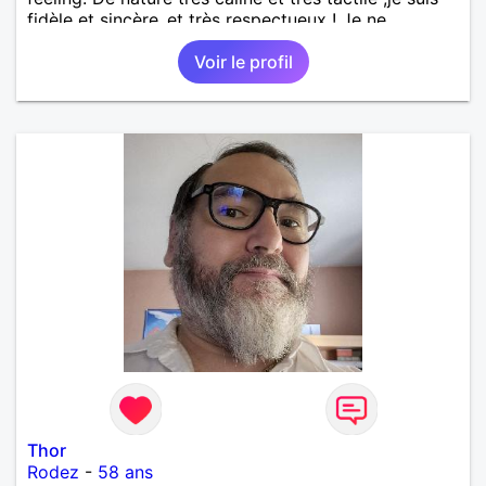
fidèle et sincère.,et très respectueux ! Je ne
supporte pas le mensonge.Rien ne vaut une vraie
Voir le profil
rencontre,pour échanger en toute simplicité,j'ai du
mal à prolonger des échanges virtuels Je suis plutôt
attiré par des femmes ayant la cinquantaine ,belles
dans leurs têtes et dans leurs corps. Féminines
naturellement ,sans fards ,ni excès A vous de jouer
Mesdames 😉
Thor
Rodez
-
58 ans