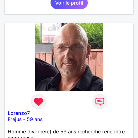
Voir le profil
affectueux, j’adore les petits moments de tendresse
et les calinous réguliers 😊❤️ La solitude finit parfois
par peser, alors si tu es en Nouvelle-Calédonie et
que tu crois encore à un amour vrai, prenons le
temps de discuter… et laissons l’avenir nous guider
🌹
Lorenzo7
Fréjus
-
59 ans
Homme divorcé(e) de 59 ans recherche rencontre
amoureuse