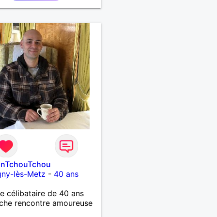
onTchouTchou
gny-lès-Metz
-
40 ans
célibataire de 40 ans
che rencontre amoureuse