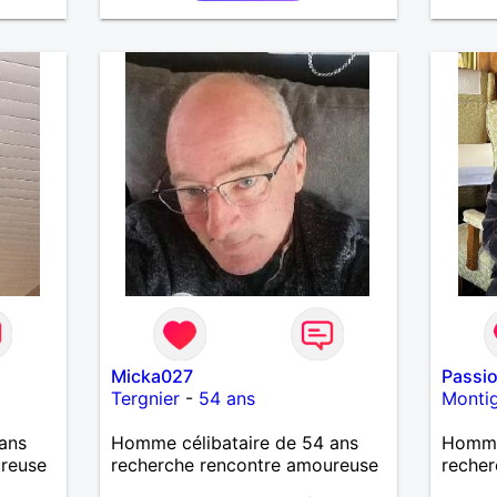
bienveillant, je veux continuer
d'y croire et pouvoir enfin
former la petite famille que je
désir temps. Faux profil,
profiteuse et autres joyeuseté
passer votre chemin, vous ne
m'intéressez pas du tout!
Micka027
Passi
Tergnier
-
54 ans
Monti
ans
Homme célibataire de 54 ans
Homme 
ureuse
recherche rencontre amoureuse
recher