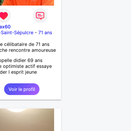
ax60
s-Saint-Sépulcre
-
71 ans
célibataire de 71 ans
che rencontre amoureuse
ppelle didier 69 ans
te optimiste actif essaye
der l esprit jeune
Voir le profil