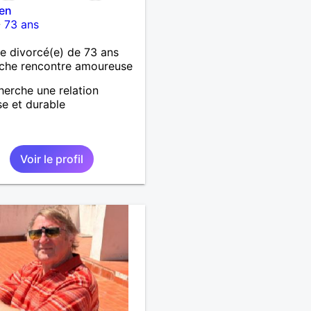
en
-
73 ans
 divorcé(e) de 73 ans
che rencontre amoureuse
herche une relation
se et durable
Voir le profil