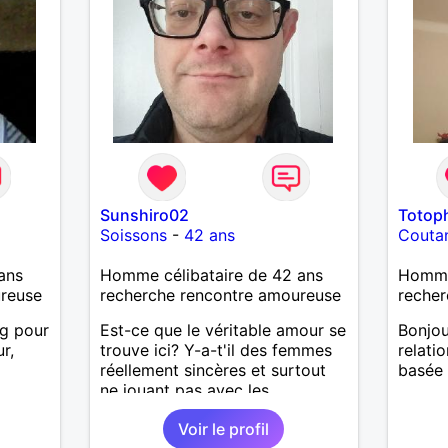
Sunshiro02
Totop
Soissons
-
42 ans
Couta
ans
Homme célibataire de 42 ans
Homme
ureuse
recherche rencontre amoureuse
recher
g pour
Est-ce que le véritable amour se
Bonjou
r,
trouve ici? Y-a-t'il des femmes
relati
réellement sincères et surtout
basée 
ne jouant pas avec les
sentiments des hommes? Etant
Voir le profil
un homme protecteur et