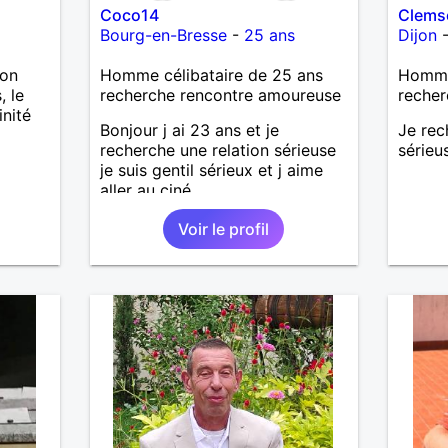
Coco14
Clems
Bourg-en-Bresse
-
25 ans
Dijon
ion
Homme célibataire de 25 ans
Homme
, le
recherche rencontre amoureuse
recher
inité
Bonjour j ai 23 ans et je
Je rec
recherche une relation sérieuse
sérieu
je suis gentil sérieux et j aime
aller au ciné....
Voir le profil