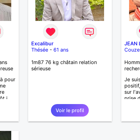
Excalibur
JEAN 
Thésée
-
61 ans
Couze
ans
1m87 76 kg châtain relation
Homme
ureuse
sérieuse
recher
 là pour
Je sui
âme
positi
re
sur l'a
ôt j
prise d
Toujou
Voir le profil
heureu
veuvag
l'aven
intens
tendre