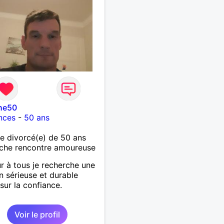
he50
nces
-
50 ans
 divorcé(e) de 50 ans
che rencontre amoureuse
r à tous je recherche une
on sérieuse et durable
sur la confiance.
Voir le profil