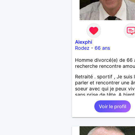
Alexphi
Rodez
-
66 ans
Homme divorcé(e) de 66 
recherche rencontre amo
Retraité . sportif , Je suis
parler et rencontrer une 
soeur avec qui je peux viv
sans prise de tête. A bient
espère . Amicalement
Voir le profil