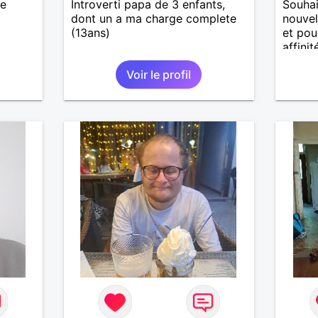
se
Introverti papa de 3 enfants,
Souhai
dont un a ma charge complete
nouvel
(13ans)
et pour
affinité
Voir le profil