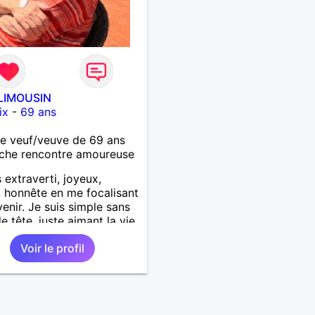
LIMOUSIN
ix
-
69 ans
 veuf/veuve de 69 ans
che rencontre amoureuse
s extraverti, joyeux,
f, honnête en me focalisant
venir. Je suis simple sans
e tête, juste aimant la vie.
rs en pensées positives,
Voir le profil
x de vivre. Malgré mon
e je me tourne vers
ir pour une deuxième vie
e, remplie de joie, de
sse et pourquoi pas par la