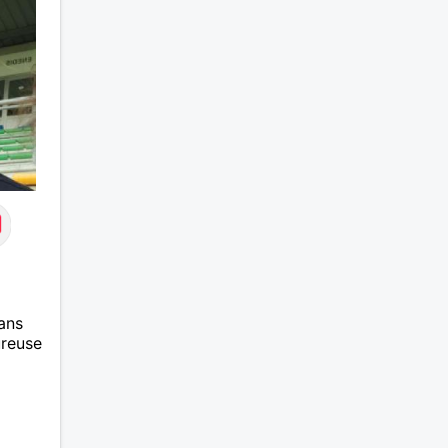
suite 
premie
puis s
l'aven
peur d
prends
Mon me
CEP ce
Avec c
sais li
raison
corres
demois
moins
ans
ureuse