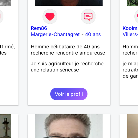
Rem86
Koolm
Margerie-Chantagret
-
40 ans
Viller
ffirmé,
Homme célibataire de 40 ans
Homme 
des
recherche rencontre amoureuse
recher
Je suis agriculteur je recherche
je m'a
une relation sérieuse
retrai
de gar
Voir le profil